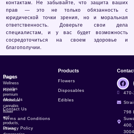
контактам. Не забывайте, что защита ваших
прав — это не только обязанность с
юридической точки зрения, но и моральная
ответственность. Доверьте свои дела
специалистам, и у вас будет возможность
сосредоточиться на своем здоровье и
благополучии.
Products
Contac
Pages
Strains
Flowers
Wellness
provides
Home
Disposables
470-
premium
About Us
Edibles
wholesale
Stra
cannabis
Contact Us
flower
798 
and
Terms and Conditions
Suwa
products,
400,
Privacy Policy
offering
300