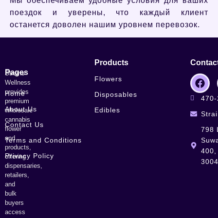
Мы обеспечиваем удобные условия для ваших
поездок и уверены, что каждый клиент
останется доволен нашим уровнем перевозок.
Products
Contac
Pages
Strains
Flowers
Wellness
provides
Home
Disposables
470-
premium
About Us
Edibles
wholesale
Stra
cannabis
Contact Us
flower
798 
and
Terms and Conditions
Suwa
products,
400,
Privacy Policy
offering
300
dispensaries,
retailers,
and
bulk
buyers
access