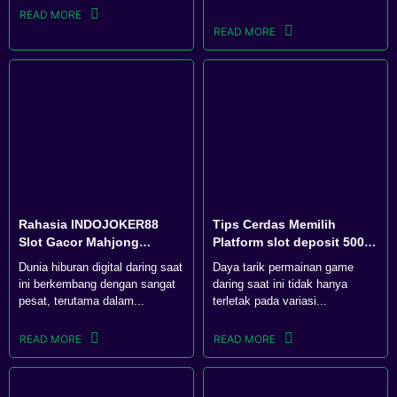
READ MORE
READ MORE
Rahasia INDOJOKER88
Tips Cerdas Memilih
Slot Gacor Mahjong
Platform slot deposit 5000
Scatter Hitam Cuan
yang Memiliki Sistem
Dunia hiburan digital daring saat
Daya tarik permainan game
Keamanan Terpercaya
ini berkembang dengan sangat
daring saat ini tidak hanya
pesat, terutama dalam...
terletak pada variasi...
READ MORE
READ MORE