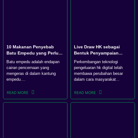
10 Makanan Penyebab
Live Draw HK sebagai
Batu Empedu yang Perlu
Bentuk Penyampaian
Dibatasi, Apa Saja?
Informasi yang Lebih
Batu empedu adalah endapan
Perkembangan teknologi
Cepat dan Terstruktur
cairan pencernaan yang
pengeluaran hk digital telah
mengeras di dalam kantung
membawa perubahan besar
empedu....
dalam cara masyarakat...
READ MORE
READ MORE