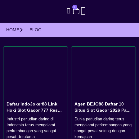
0
HOME
BLOG
Daftar IndoJoker88 Link
Agen BEJO88 Daftar 10
Hoki Slot Gacor 777 Resmi
Situs Slot Gacor 2026 Pasti
Tergacor
JP Setiap Hari
Industri perjudian daring di
Dunia perjudian daring terus
Indonesia terus mengalami
mengalami perkembangan yang
perkembangan yang sangat
sangat pesat seiring dengan
pesat, terutama...
kemajuan...