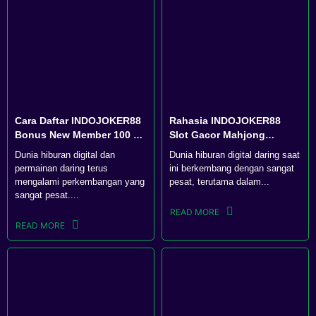
Cara Daftar INDOJOKER88
Rahasia INDOJOKER88
Bonus New Member 100 Di
Slot Gacor Mahjong
Awal TO x10 Cepat JP
Scatter Hitam Cuan
Dunia hiburan digital dan
Dunia hiburan digital daring saat
permainan daring terus
ini berkembang dengan sangat
mengalami perkembangan yang
pesat, terutama dalam...
sangat pesat....
READ MORE
READ MORE