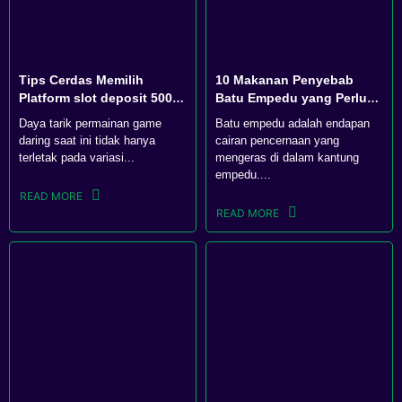
Tips Cerdas Memilih
10 Makanan Penyebab
Platform slot deposit 5000
Batu Empedu yang Perlu
yang Memiliki Sistem
Dibatasi, Apa Saja?
Daya tarik permainan game
Batu empedu adalah endapan
Keamanan Terpercaya
daring saat ini tidak hanya
cairan pencernaan yang
terletak pada variasi...
mengeras di dalam kantung
empedu....
READ MORE
READ MORE