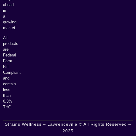
ahead
in
a
growing
market.
All
products
are
Federal
Farm
Bill
Compliant
and
contain
less
than
0.3%
THC
Strains Wellness – Lawrenceville © All Rights Reserved –
2025