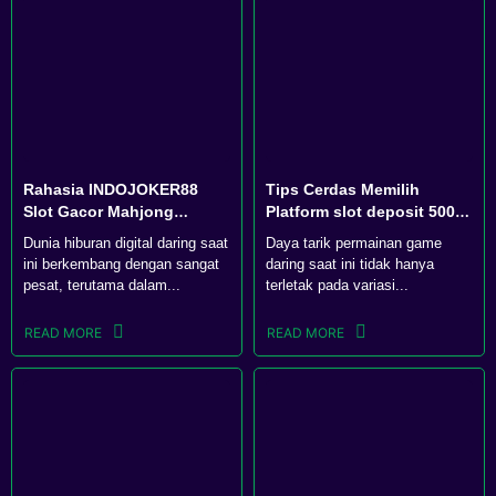
Rahasia INDOJOKER88
Tips Cerdas Memilih
Slot Gacor Mahjong
Platform slot deposit 5000
Scatter Hitam Cuan
yang Memiliki Sistem
Dunia hiburan digital daring saat
Daya tarik permainan game
Keamanan Terpercaya
ini berkembang dengan sangat
daring saat ini tidak hanya
pesat, terutama dalam...
terletak pada variasi...
READ MORE
READ MORE