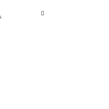
$
0
S
0