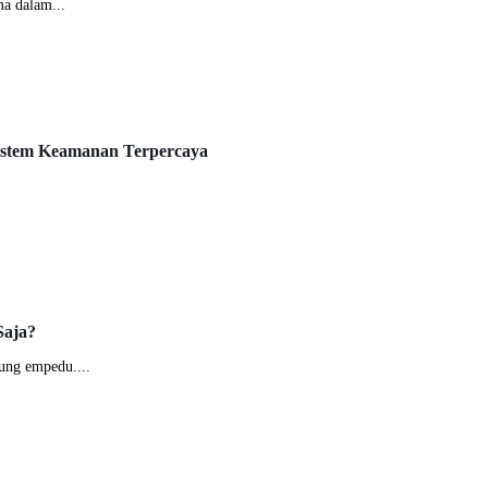
ma dalam...
 Sistem Keamanan Terpercaya
Saja?
ung empedu....