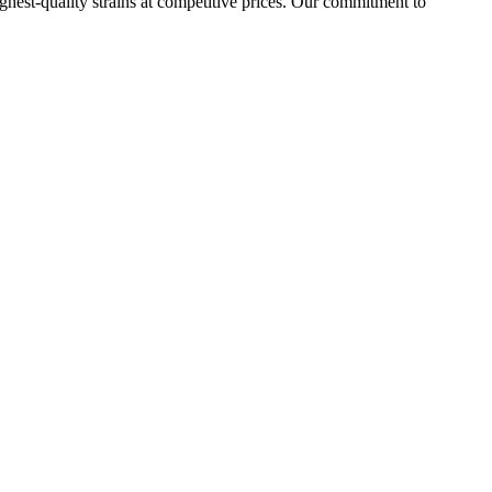
ghest-quality strains at competitive prices. Our commitment to