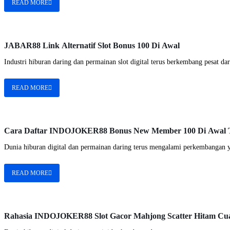
READ MORE
JABAR88 Link Alternatif Slot Bonus 100 Di Awal
Industri hiburan daring dan permainan slot digital terus berkembang pesat dar
READ MORE
Cara Daftar INDOJOKER88 Bonus New Member 100 Di Awal T
Dunia hiburan digital dan permainan daring terus mengalami perkembangan ya
READ MORE
Rahasia INDOJOKER88 Slot Gacor Mahjong Scatter Hitam Cu