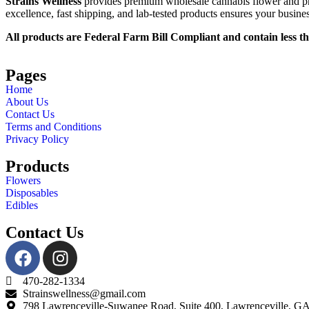
Strains Wellness
provides premium wholesale cannabis flower and produ
excellence, fast shipping, and lab-tested products ensures your busine
All products are Federal Farm Bill Compliant and contain less
Pages
Home
About Us
Contact Us
Terms and Conditions
Privacy Policy
Products
Flowers
Disposables
Edibles
Contact Us
470-282-1334
Strainswellness@gmail.com
798 Lawrenceville-Suwanee Road, Suite 400, Lawrenceville, G