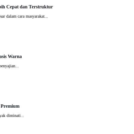
ih Cepat dan Terstruktur
ar dalam cara masyarakat...
asis Warna
penyajian...
n Premium
ak diminati...