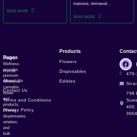
manusia, termasuk...
READ MORE
READ MORE
Products
Contac
Pages
Strains
Flowers
Wellness
provides
Home
Disposables
470-
premium
About Us
Edibles
wholesale
Stra
cannabis
Contact Us
flower
798 
and
Terms and Conditions
Suwa
products,
400,
Privacy Policy
offering
300
dispensaries,
retailers,
and
bulk