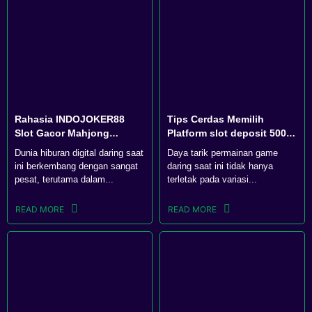
Rahasia INDOJOKER88
Tips Cerdas Memilih
Slot Gacor Mahjong
Platform slot deposit 5000
Scatter Hitam Cuan
yang Memiliki Sistem
Dunia hiburan digital daring saat
Daya tarik permainan game
Keamanan Terpercaya
ini berkembang dengan sangat
daring saat ini tidak hanya
pesat, terutama dalam...
terletak pada variasi...
READ MORE
READ MORE