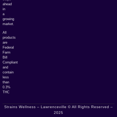
ahead
in
a
growing
market.
All
products
are
Federal
Farm
Bill
Compliant
and
contain
less
than
0.3%
THC
Strains Wellness – Lawrenceville © All Rights Reserved –
2025