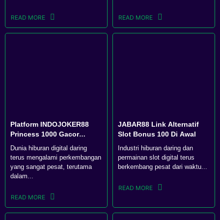
READ MORE
READ MORE
Platform INDOJOKER88
JABAR88 Link Alternatif
Princess 1000 Gacor
Slot Bonus 100 Di Awal
Gampang Menang
Dunia hiburan digital daring
Industri hiburan daring dan
Terpercaya
terus mengalami perkembangan
permainan slot digital terus
yang sangat pesat, terutama
berkembang pesat dari waktu...
dalam...
READ MORE
READ MORE