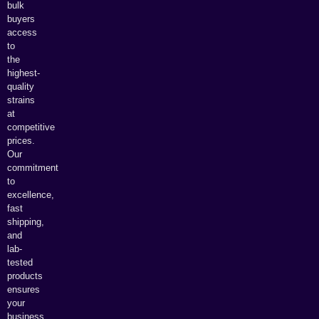
bulk
buyers
access
to
the
highest-
quality
strains
at
competitive
prices.
Our
commitment
to
excellence,
fast
shipping,
and
lab-
tested
products
ensures
your
business