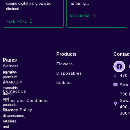
casino digital yang banyak
hal paling...
diminati...
READ MORE
READ MORE
Products
Contac
Pages
Strains
Flowers
Wellness
provides
Home
Disposables
470-
premium
About Us
Edibles
wholesale
Stra
cannabis
Contact Us
flower
798 
and
Terms and Conditions
Suwa
products,
400,
Privacy Policy
offering
300
dispensaries,
retailers,
and