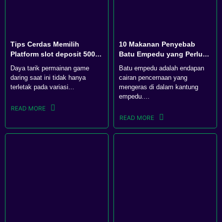
Tips Cerdas Memilih
10 Makanan Penyebab
Platform slot deposit 5000
Batu Empedu yang Perlu
yang Memiliki Sistem
Dibatasi, Apa Saja?
Daya tarik permainan game
Batu empedu adalah endapan
Keamanan Terpercaya
daring saat ini tidak hanya
cairan pencernaan yang
terletak pada variasi...
mengeras di dalam kantung
empedu....
READ MORE
READ MORE