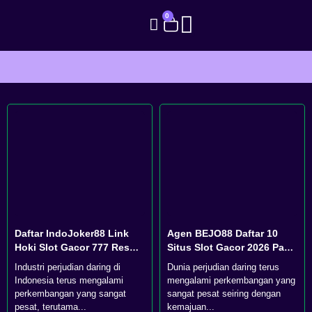
0
Daftar IndoJoker88 Link
Agen BEJO88 Daftar 10
Hoki Slot Gacor 777 Resmi
Situs Slot Gacor 2026 Pasti
Tergacor
JP Setiap Hari
Industri perjudian daring di
Dunia perjudian daring terus
Indonesia terus mengalami
mengalami perkembangan yang
perkembangan yang sangat
sangat pesat seiring dengan
pesat, terutama...
kemajuan...