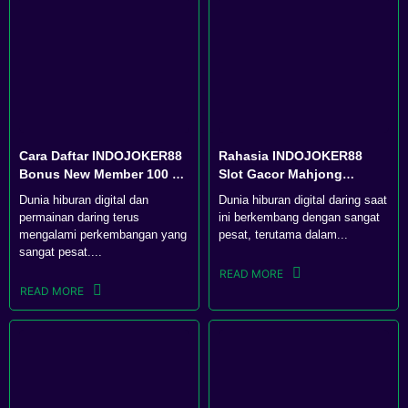
Cara Daftar INDOJOKER88
Rahasia INDOJOKER88
Bonus New Member 100 Di
Slot Gacor Mahjong
Awal TO x10 Cepat JP
Scatter Hitam Cuan
Dunia hiburan digital dan
Dunia hiburan digital daring saat
permainan daring terus
ini berkembang dengan sangat
mengalami perkembangan yang
pesat, terutama dalam...
sangat pesat....
READ MORE
READ MORE