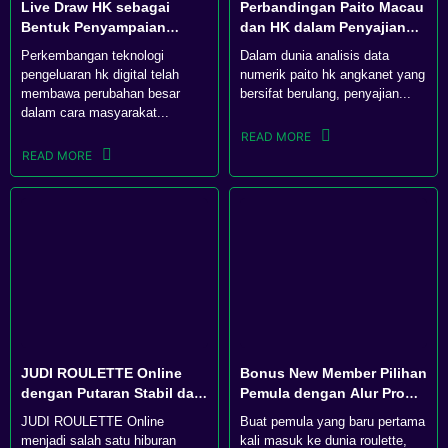
Live Draw HK sebagai
Perbandingan Paito Macau
Bentuk Penyampaian
dan HK dalam Penyajian
Informasi yang Lebih
Data Berbasis Warna
Perkembangan teknologi
Dalam dunia analisis data
Cepat dan Terstruktur
pengeluaran hk digital telah
numerik paito hk angkanet yang
membawa perubahan besar
bersifat berulang, penyajian...
dalam cara masyarakat...
READ MORE
READ MORE
JUDI ROULETTE Online
Bonus New Member Pilihan
dengan Putaran Stabil dan
Pemula dengan Alur Promo
Tampilan Premium
Lebih Enak
JUDI ROULETTE Online
Buat pemula yang baru pertama
menjadi salah satu hiburan
kali masuk ke dunia roulette,