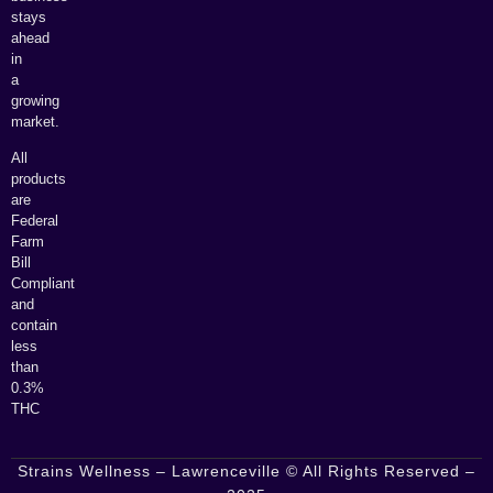
stays
ahead
in
a
growing
market.
All
products
are
Federal
Farm
Bill
Compliant
and
contain
less
than
0.3%
THC
Strains Wellness – Lawrenceville © All Rights Reserved –