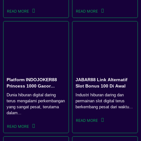
READ MORE
READ MORE
Platform INDOJOKER88
JABAR88 Link Alternatif
Princess 1000 Gacor
Slot Bonus 100 Di Awal
Gampang Menang
Dunia hiburan digital daring
Industri hiburan daring dan
Terpercaya
terus mengalami perkembangan
permainan slot digital terus
yang sangat pesat, terutama
berkembang pesat dari waktu...
dalam...
READ MORE
READ MORE