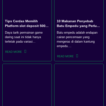
Tips Cerdas Memilih
10 Makanan Penyebab
Platform slot deposit 5000
Batu Empedu yang Perlu
yang Memiliki Sistem
Dibatasi, Apa Saja?
Daya tarik permainan game
Batu empedu adalah endapan
Keamanan Terpercaya
daring saat ini tidak hanya
cairan pencernaan yang
terletak pada variasi...
mengeras di dalam kantung
empedu....
READ MORE
READ MORE