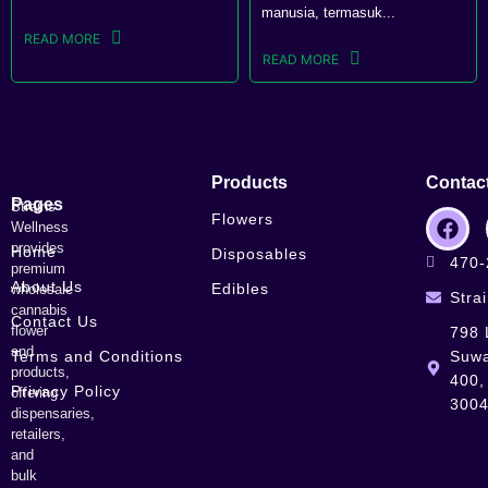
manusia, termasuk...
READ MORE
READ MORE
Products
Contac
Pages
Strains
Flowers
Wellness
provides
Home
Disposables
470-
premium
About Us
Edibles
wholesale
Stra
cannabis
Contact Us
flower
798 
and
Terms and Conditions
Suwa
products,
400,
Privacy Policy
offering
300
dispensaries,
retailers,
and
bulk