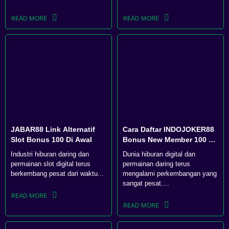
READ MORE
READ MORE
JABAR88 Link Alternatif
Cara Daftar INDOJOKER88
Slot Bonus 100 Di Awal
Bonus New Member 100 Di
Awal TO x10 Cepat JP
Industri hiburan daring dan
Dunia hiburan digital dan
permainan slot digital terus
permainan daring terus
berkembang pesat dari waktu...
mengalami perkembangan yang
sangat pesat....
READ MORE
READ MORE