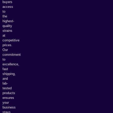
buyers
access
to
the
highest-
quality
strains
at
competitive
prices.
Our
commitment
to
excellence,
fast
shipping,
and
lab-
tested
products
ensures
your
business
stays