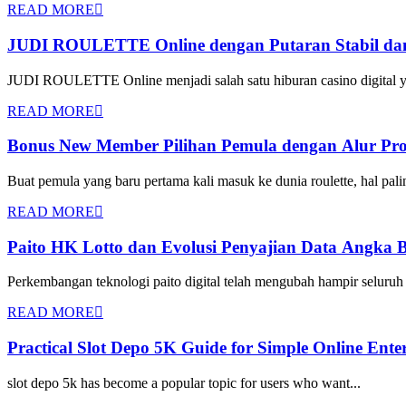
READ MORE
JUDI ROULETTE Online dengan Putaran Stabil da
JUDI ROULETTE Online menjadi salah satu hiburan casino digital ya
READ MORE
Bonus New Member Pilihan Pemula dengan Alur Pr
Buat pemula yang baru pertama kali masuk ke dunia roulette, hal palin
READ MORE
Paito HK Lotto dan Evolusi Penyajian Data Angka B
Perkembangan teknologi paito digital telah mengubah hampir seluruh
READ MORE
Practical Slot Depo 5K Guide for Simple Online Ente
slot depo 5k has become a popular topic for users who want...