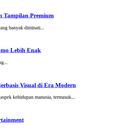
n Tampilan Premium
ng banyak diminati...
omo Lebih Enak
g...
erbasis Visual di Era Modern
 aspek kehidupan manusia, termasuk...
rtainment