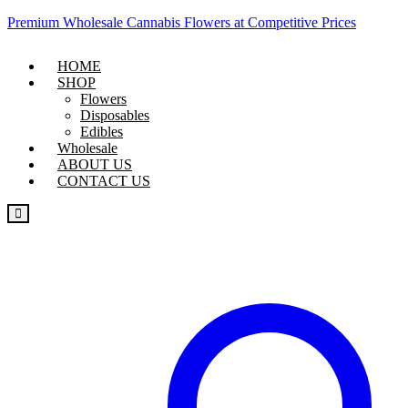
Premium Wholesale Cannabis Flowers at Competitive Prices
HOME
SHOP
Flowers
Disposables
Edibles
Wholesale
ABOUT US
CONTACT US