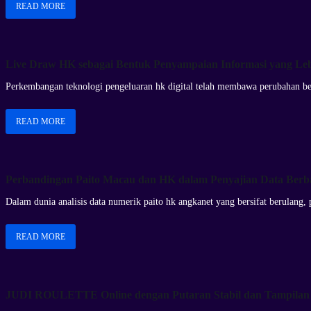
READ MORE
Live Draw HK sebagai Bentuk Penyampaian Informasi yang Leb
Perkembangan teknologi pengeluaran hk digital telah membawa perubahan bes
READ MORE
Perbandingan Paito Macau dan HK dalam Penyajian Data Berb
Dalam dunia analisis data numerik paito hk angkanet yang bersifat berulang, 
READ MORE
JUDI ROULETTE Online dengan Putaran Stabil dan Tampila