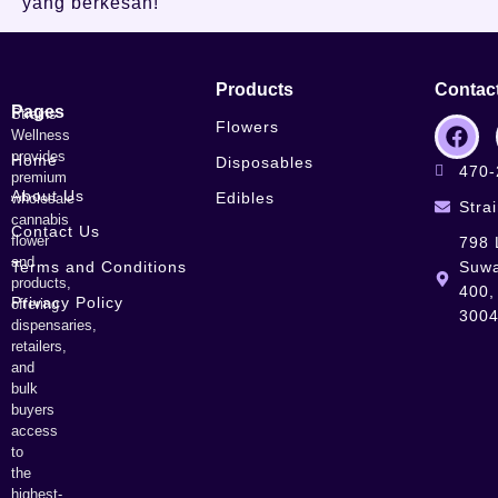
yang berkesan!
Products
Contac
Pages
Strains
Flowers
Wellness
provides
Home
Disposables
470-
premium
About Us
Edibles
wholesale
Stra
cannabis
Contact Us
flower
798 
and
Terms and Conditions
Suwa
products,
400,
Privacy Policy
offering
300
dispensaries,
retailers,
and
bulk
buyers
access
to
the
highest-