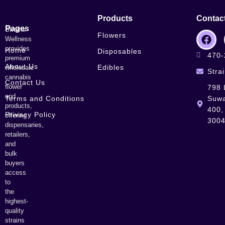
Products
Contac
Pages
Strains
Flowers
Wellness
provides
Home
Disposables
470-
premium
About Us
Edibles
wholesale
Stra
cannabis
Contact Us
flower
798 
and
Terms and Conditions
Suwa
products,
400,
Privacy Policy
offering
300
dispensaries,
retailers,
and
bulk
buyers
access
to
the
highest-
quality
strains