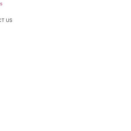
s
CT US