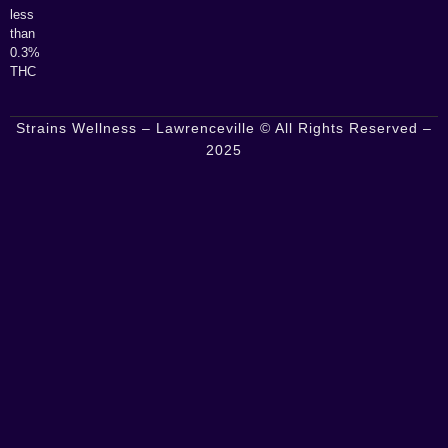
less
than
0.3%
THC
Strains Wellness – Lawrenceville © All Rights Reserved –
2025