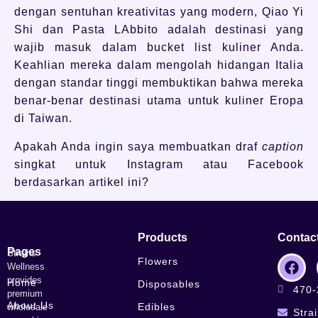
dengan sentuhan kreativitas yang modern, Qiao Yi
Shi dan Pasta LAbbito adalah destinasi yang
wajib masuk dalam bucket list kuliner Anda.
Keahlian mereka dalam mengolah hidangan Italia
dengan standar tinggi membuktikan bahwa mereka
benar-benar destinasi utama untuk kuliner Eropa
di Taiwan.
Apakah Anda ingin saya membuatkan draf
caption
singkat untuk Instagram atau Facebook
berdasarkan artikel ini?
Products
Contac
Pages
Strains
Flowers
Wellness
provides
Home
Disposables
470-
premium
About Us
Edibles
wholesale
Stra