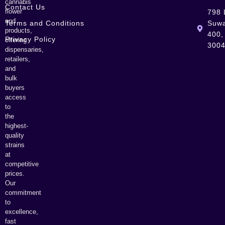
cannabis
Contact Us
flower
798 
and
Terms and Conditions
Suwa
products,
400,
Privacy Policy
offering
300
dispensaries,
retailers,
and
bulk
buyers
access
to
the
highest-
quality
strains
at
competitive
prices.
Our
commitment
to
excellence,
fast