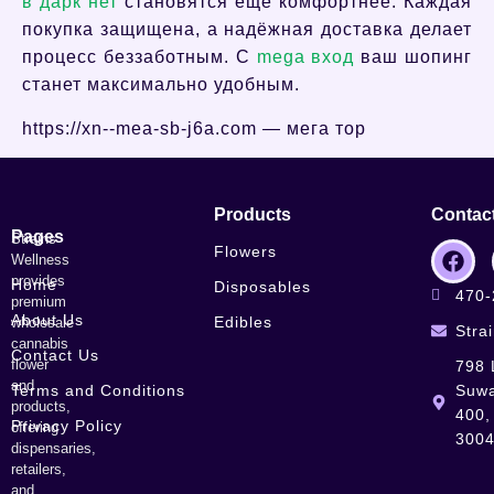
в дарк нет
становятся ещё комфортнее. Каждая
покупка защищена, а надёжная доставка делает
процесс беззаботным. С
mega вход
ваш шопинг
станет максимально удобным.
https://xn--mea-sb-j6a.com — мега тор
Products
Contac
Pages
Strains
Flowers
Wellness
provides
Home
Disposables
470-
premium
About Us
Edibles
wholesale
Stra
cannabis
Contact Us
flower
798 
and
Terms and Conditions
Suwa
products,
400,
Privacy Policy
offering
300
dispensaries,
retailers,
and