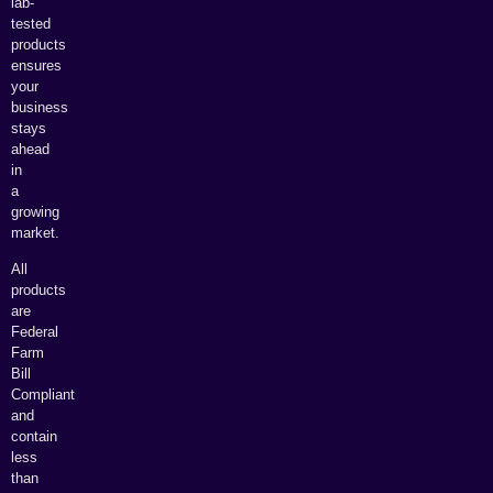
lab-
tested
products
ensures
your
business
stays
ahead
in
a
growing
market.
All
products
are
Federal
Farm
Bill
Compliant
and
contain
less
than