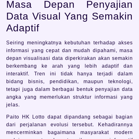
Masa Depan Penyajian
Data Visual Yang Semakin
Adaptif
Seiring meningkatnya kebutuhan terhadap akses
informasi yang cepat dan mudah dipahami, masa
depan visualisasi data diperkirakan akan semakin
berkembang ke arah yang lebih adaptif dan
interaktif. Tren ini tidak hanya terjadi dalam
bidang bisnis, pendidikan, maupun teknologi,
tetapi juga dalam berbagai bentuk penyajian data
angka yang memerlukan struktur informasi yang
jelas.
Paito HK Lotto dapat dipandang sebagai bagian
dari perjalanan evolusi tersebut. Kehadirannya
mencerminkan bagaimana masyarakat modern