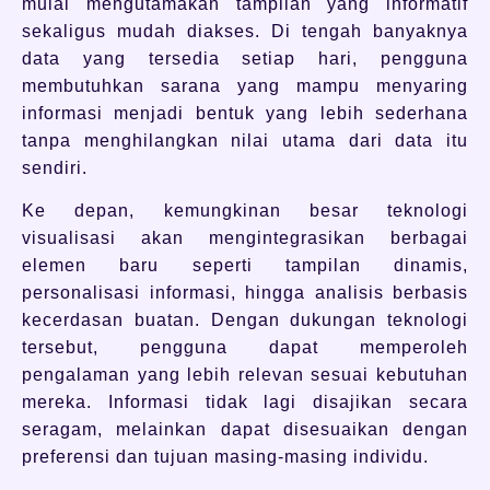
mulai mengutamakan tampilan yang informatif
sekaligus mudah diakses. Di tengah banyaknya
data yang tersedia setiap hari, pengguna
membutuhkan sarana yang mampu menyaring
informasi menjadi bentuk yang lebih sederhana
tanpa menghilangkan nilai utama dari data itu
sendiri.
Ke depan, kemungkinan besar teknologi
visualisasi akan mengintegrasikan berbagai
elemen baru seperti tampilan dinamis,
personalisasi informasi, hingga analisis berbasis
kecerdasan buatan. Dengan dukungan teknologi
tersebut, pengguna dapat memperoleh
pengalaman yang lebih relevan sesuai kebutuhan
mereka. Informasi tidak lagi disajikan secara
seragam, melainkan dapat disesuaikan dengan
preferensi dan tujuan masing-masing individu.