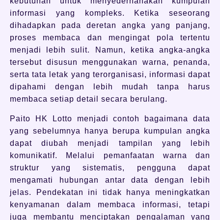
kebutuhan untuk menyederhanakan kumpulan
informasi yang kompleks. Ketika seseorang
dihadapkan pada deretan angka yang panjang,
proses membaca dan mengingat pola tertentu
menjadi lebih sulit. Namun, ketika angka-angka
tersebut disusun menggunakan warna, penanda,
serta tata letak yang terorganisasi, informasi dapat
dipahami dengan lebih mudah tanpa harus
membaca setiap detail secara berulang.
Paito HK Lotto menjadi contoh bagaimana data
yang sebelumnya hanya berupa kumpulan angka
dapat diubah menjadi tampilan yang lebih
komunikatif. Melalui pemanfaatan warna dan
struktur yang sistematis, pengguna dapat
mengamati hubungan antar data dengan lebih
jelas. Pendekatan ini tidak hanya meningkatkan
kenyamanan dalam membaca informasi, tetapi
juga membantu menciptakan pengalaman yang