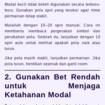
Modal kecil tidak boleh digunakan secara terburu-
buru. Gunakan pola spin yang terukur agar ritme
permainan tetap stabil.
Mulailah dengan 10–20 spin manual. Cara ini
membantu membaca pergerakan simbol dan
perubahan pola. Setelah itu, lanjutkan dengan 10
spin auto untuk melihat apakah pola naik atau
turun.
Jika pola masih stabil, lanjutkan permainan. Jika
pola turun, hentikan sejenak dan ganti room.
2. Gunakan Bet Rendah
untuk Menjaga
Ketahanan Modal