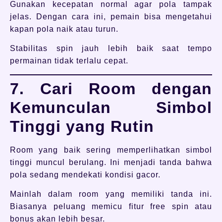
Gunakan kecepatan normal agar pola tampak
jelas. Dengan cara ini, pemain bisa mengetahui
kapan pola naik atau turun.
Stabilitas spin jauh lebih baik saat tempo
permainan tidak terlalu cepat.
7. Cari Room dengan
Kemunculan Simbol
Tinggi yang Rutin
Room yang baik sering memperlihatkan simbol
tinggi muncul berulang. Ini menjadi tanda bahwa
pola sedang mendekati kondisi gacor.
Mainlah dalam room yang memiliki tanda ini.
Biasanya peluang memicu fitur free spin atau
bonus akan lebih besar.