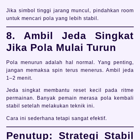
Jika simbol tinggi jarang muncul, pindahkan room
untuk mencari pola yang lebih stabil.
8. Ambil Jeda Singkat
Jika Pola Mulai Turun
Pola menurun adalah hal normal. Yang penting,
jangan memaksa spin terus menerus. Ambil jeda
1–2 menit.
Jeda singkat membantu reset kecil pada ritme
permainan. Banyak pemain merasa pola kembali
stabil setelah melakukan teknik ini.
Cara ini sederhana tetapi sangat efektif.
Penutup: Strategi Stabil