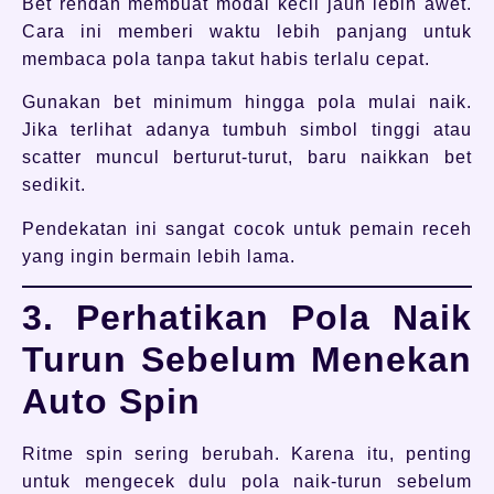
Bet rendah membuat modal kecil jauh lebih awet.
Cara ini memberi waktu lebih panjang untuk
membaca pola tanpa takut habis terlalu cepat.
Gunakan bet minimum hingga pola mulai naik.
Jika terlihat adanya tumbuh simbol tinggi atau
scatter muncul berturut-turut, baru naikkan bet
sedikit.
Pendekatan ini sangat cocok untuk pemain receh
yang ingin bermain lebih lama.
3. Perhatikan Pola Naik
Turun Sebelum Menekan
Auto Spin
Ritme spin sering berubah. Karena itu, penting
untuk mengecek dulu pola naik-turun sebelum