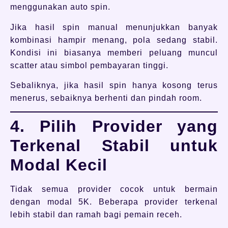
menggunakan auto spin.
Jika hasil spin manual menunjukkan banyak
kombinasi hampir menang, pola sedang stabil.
Kondisi ini biasanya memberi peluang muncul
scatter atau simbol pembayaran tinggi.
Sebaliknya, jika hasil spin hanya kosong terus
menerus, sebaiknya berhenti dan pindah room.
4. Pilih Provider yang
Terkenal Stabil untuk
Modal Kecil
Tidak semua provider cocok untuk bermain
dengan modal 5K. Beberapa provider terkenal
lebih stabil dan ramah bagi pemain receh.