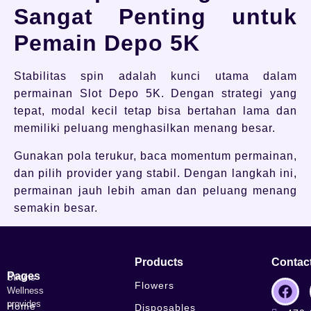
Sangat Penting untuk
Pemain Depo 5K
Stabilitas spin adalah kunci utama dalam
permainan Slot Depo 5K. Dengan strategi yang
tepat, modal kecil tetap bisa bertahan lama dan
memiliki peluang menghasilkan menang besar.
Gunakan pola terukur, baca momentum permainan,
dan pilih provider yang stabil. Dengan langkah ini,
permainan jauh lebih aman dan peluang menang
semakin besar.
Products
Contac
Pages
Strains
Flowers
Wellness
provides
Home
Disposables