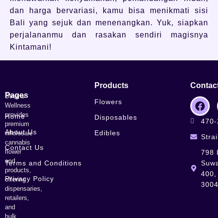
dan harga bervariasi, kamu bisa menikmati sisi
Bali yang sejuk dan menenangkan. Yuk, siapkan
perjalananmu dan rasakan sendiri magisnya
Kintamani!
Products
Contac
Pages
Strains
Flowers
Wellness
provides
Home
Disposables
470-
premium
About Us
Edibles
wholesale
Stra
cannabis
Contact Us
flower
798 
and
Terms and Conditions
Suwa
products,
400,
Privacy Policy
offering
300
dispensaries,
retailers,
and
bulk