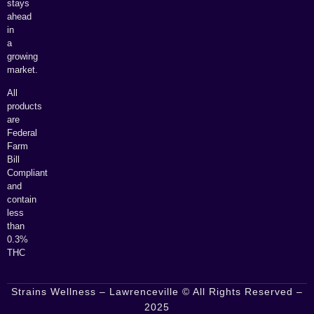
stays
ahead
in
a
growing
market.
All
products
are
Federal
Farm
Bill
Compliant
and
contain
less
than
0.3%
THC
Strains Wellness – Lawrenceville © All Rights Reserved –
2025