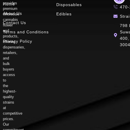
provides
Home
Disposables
470-
premium
About Us
Edibles
wholesale
Stra
cannabis
Contact Us
flower
798 
and
Terms and Conditions
Suwa
products,
400,
Privacy Policy
offering
300
dispensaries,
retailers,
and
bulk
buyers
access
to
the
highest-
quality
strains
at
competitive
prices.
Our
commitment