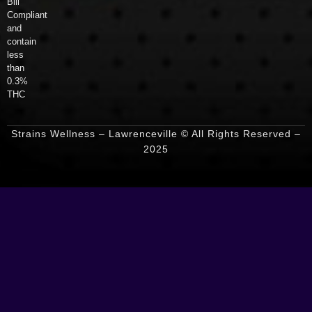
Bill
Compliant
and
contain
less
than
0.3%
THC
Strains Wellness – Lawrenceville © All Rights Reserved –
2025