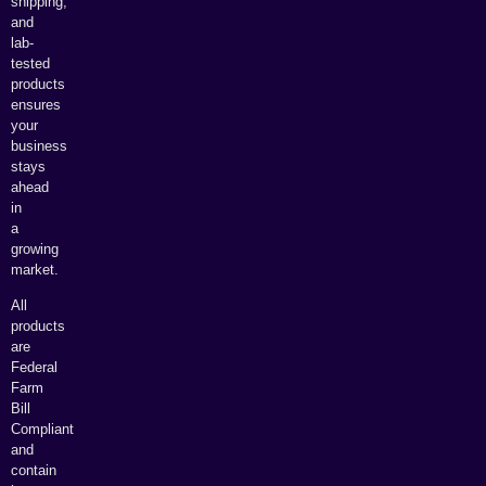
shipping,
and
lab-
tested
products
ensures
your
business
stays
ahead
in
a
growing
market.
All
products
are
Federal
Farm
Bill
Compliant
and
contain