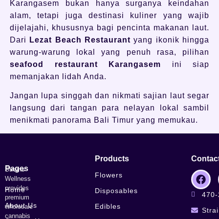
Karangasem bukan hanya surganya keindahan
alam, tetapi juga destinasi kuliner yang wajib
dijelajahi, khususnya bagi pencinta makanan laut.
Dari
Lezat Beach Restaurant
yang ikonik hingga
warung-warung lokal yang penuh rasa, pilihan
seafood restaurant Karangasem
ini siap
memanjakan lidah Anda.
Jangan lupa singgah dan nikmati sajian laut segar
langsung dari tangan para nelayan lokal sambil
menikmati panorama Bali Timur yang memukau.
Products
Contac
Pages
Strains
Flowers
Wellness
provides
Home
Disposables
470-
premium
About Us
Edibles
wholesale
Stra
cannabis