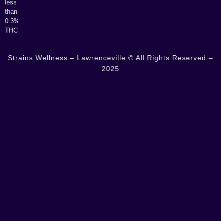
less
than
0.3%
THC
Strains Wellness – Lawrenceville © All Rights Reserved –
2025