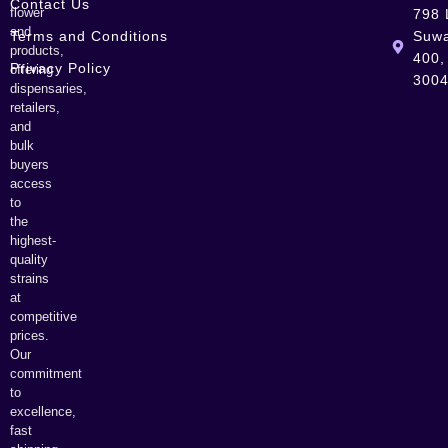
Contact Us
flower
798 
and
Terms and Conditions
Suwa
products,
400,
Privacy Policy
offering
300
dispensaries,
retailers,
and
bulk
buyers
access
to
the
highest-
quality
strains
at
competitive
prices.
Our
commitment
to
excellence,
fast