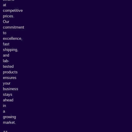
at
competitive
prices.
Our
commitment
to
excellence,
fast
shipping,
and
lab-
tested
products
ensures
your
business
stays
ahead
in
a
growing
market.