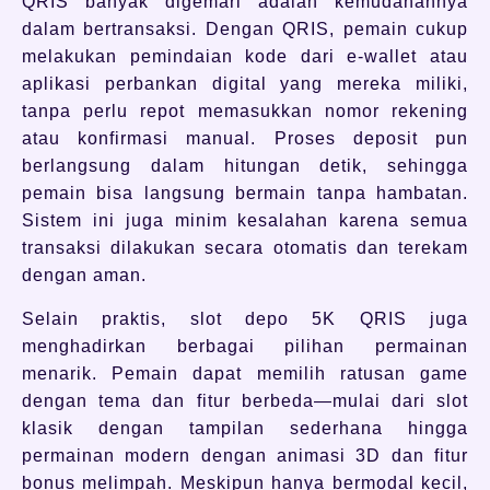
QRIS banyak digemari adalah kemudahannya
dalam bertransaksi. Dengan QRIS, pemain cukup
melakukan pemindaian kode dari e-wallet atau
aplikasi perbankan digital yang mereka miliki,
tanpa perlu repot memasukkan nomor rekening
atau konfirmasi manual. Proses deposit pun
berlangsung dalam hitungan detik, sehingga
pemain bisa langsung bermain tanpa hambatan.
Sistem ini juga minim kesalahan karena semua
transaksi dilakukan secara otomatis dan terekam
dengan aman.
Selain praktis, slot depo 5K QRIS juga
menghadirkan berbagai pilihan permainan
menarik. Pemain dapat memilih ratusan game
dengan tema dan fitur berbeda—mulai dari slot
klasik dengan tampilan sederhana hingga
permainan modern dengan animasi 3D dan fitur
bonus melimpah. Meskipun hanya bermodal kecil,