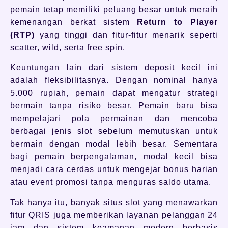
pemain tetap memiliki peluang besar untuk meraih
kemenangan berkat sistem
Return to Player
(RTP)
yang tinggi dan fitur-fitur menarik seperti
scatter, wild, serta free spin.
Keuntungan lain dari sistem deposit kecil ini
adalah fleksibilitasnya. Dengan nominal hanya
5.000 rupiah, pemain dapat mengatur strategi
bermain tanpa risiko besar. Pemain baru bisa
mempelajari pola permainan dan mencoba
berbagai jenis slot sebelum memutuskan untuk
bermain dengan modal lebih besar. Sementara
bagi pemain berpengalaman, modal kecil bisa
menjadi cara cerdas untuk mengejar bonus harian
atau event promosi tanpa menguras saldo utama.
Tak hanya itu, banyak situs slot yang menawarkan
fitur QRIS juga memberikan layanan pelanggan 24
jam dan sistem keamanan modern berbasis