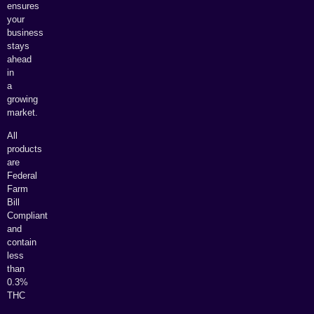
ensures
your
business
stays
ahead
in
a
growing
market.
All
products
are
Federal
Farm
Bill
Compliant
and
contain
less
than
0.3%
THC