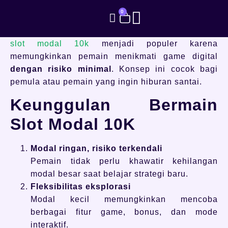
0
slot modal 10k
menjadi populer karena
memungkinkan pemain menikmati game digital
dengan risiko minimal
. Konsep ini cocok bagi
pemula atau pemain yang ingin hiburan santai.
Keunggulan Bermain
Slot Modal 10K
Modal ringan, risiko terkendali
Pemain tidak perlu khawatir kehilangan
modal besar saat belajar strategi baru.
Fleksibilitas eksplorasi
Modal kecil memungkinkan mencoba
berbagai fitur game, bonus, dan mode
interaktif.