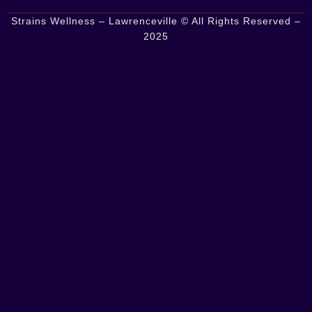
Strains Wellness – Lawrenceville © All Rights Reserved –
2025