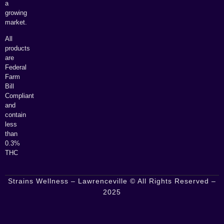
a
growing
market.
All
products
are
Federal
Farm
Bill
Compliant
and
contain
less
than
0.3%
THC
Strains Wellness – Lawrenceville © All Rights Reserved –
2025