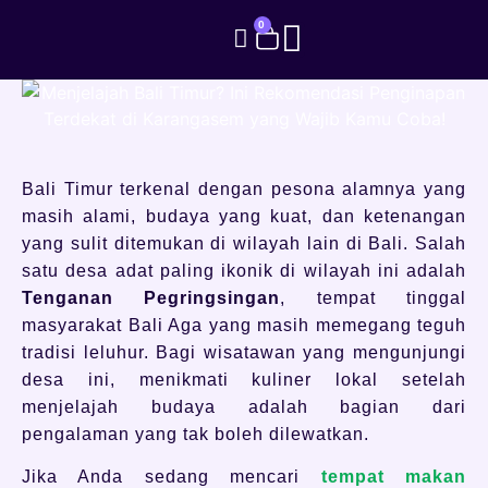
0
Bali Timur terkenal dengan pesona alamnya yang
masih alami, budaya yang kuat, dan ketenangan
yang sulit ditemukan di wilayah lain di Bali. Salah
satu desa adat paling ikonik di wilayah ini adalah
Tenganan Pegringsingan
, tempat tinggal
masyarakat Bali Aga yang masih memegang teguh
tradisi leluhur. Bagi wisatawan yang mengunjungi
desa ini, menikmati kuliner lokal setelah
menjelajah budaya adalah bagian dari
pengalaman yang tak boleh dilewatkan.
Jika Anda sedang mencari
tempat makan