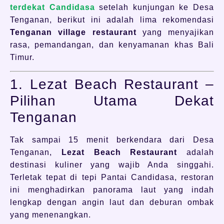
terdekat Candidasa
setelah kunjungan ke Desa
Tenganan, berikut ini adalah lima rekomendasi
Tenganan village restaurant
yang menyajikan
rasa, pemandangan, dan kenyamanan khas Bali
Timur.
1. Lezat Beach Restaurant –
Pilihan Utama Dekat
Tenganan
Tak sampai 15 menit berkendara dari Desa
Tenganan,
Lezat Beach Restaurant
adalah
destinasi kuliner yang wajib Anda singgahi.
Terletak tepat di tepi Pantai Candidasa, restoran
ini menghadirkan panorama laut yang indah
lengkap dengan angin laut dan deburan ombak
yang menenangkan.