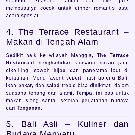
seafood. Suasana taman dan live jazz
membuatnya cocok untuk dinner romantis atau
acara spesial.
4. The Terrace Restaurant –
Makan di Tengah Alam
Sedikit naik ke wilayah Manggis,
The Terrace
Restaurant
menghadirkan suasana makan yang
dikelilingi sawah hijau dan panorama laut di
kejauhan. Menu favorit seperti nasi goreng Bali,
ikan bakar, dan salad tropis bisa dinikmati dalam
suasana tenang dan alami. Tempat ini pas untuk
makan siang santai setelah perjalanan budaya
dari Tenganan.
5. Bali Asli – Kuliner dan
Budaya Menyatu